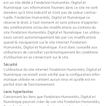
est un site dédié à Fondation Humanités, Digital et
Numérique. Les infor­ma­tions four­nies dans ce site ne sont
don­nées qu’à titre indi­ca­tif et n’ont pas de valeur contrac­
tuelle. Fondation Humanités, Digital et Numérique se
réserve le droit, à tout moment et sans pré­avis d’apporter
des amé­lio­ra­tions et/ou des modi­fi­ca­tions au contenu du
site Fondation Humanités, Digital et Numérique. Les uti­li­sa­
teurs seront auto­ma­ti­que­ment liés par ces modi­fi­ca­tions
quand ils navi­gue­ront sur le site Inter­net Fondation
Humanités, Digital et Numérique. Il est donc conseillé aux
uti­li­sa­teurs de consul­ter sys­té­ma­ti­que­ment les condi­tions
d’utilisation en se connec­tant sur le site.
Sécu­rité
L’utilisateur du site inter­net Fondation Humanités, Digital et
Numérique recon­naît avoir véri­fié que la confi­gu­ra­tion infor­
ma­tique uti­li­sée ne contient aucun virus et qu’elle est en
par­fait état de fonctionnement.
Liens hyper­textes
Concer­nant les liens que Fondation Humanités, Digital et
Numérique pour­rait créer de son site Fondation Humanités,