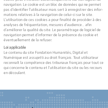
navi­ga­tion. Le cookie est un bloc de don­nées qui ne per­met
pas d’identifier l’utilisateur mais sert à enre­gis­trer des infor­
ma­tions rela­tives à la navi­ga­tion de celui-ci sur le site.
L’utilisation de ces cookies a pour fina­lité de pro­cé­der à des
ana­lyses de fré­quen­ta­tion, mesures d’audience… afin
d’améliorer la qua­lité du site. Le para­mé­trage de logi­ciel de
navi­ga­tion per­met d’informer de la pré­sence du cookie et
éven­tuel­le­ment de la refuser.
Loi appli­cable
Le contenu du site Fondation Humanités, Digital et
Numérique est assujetti au droit fran­çais. Tout uti­li­sa­teur
recon­naît la com­pé­tence des tri­bu­naux fran­çais pour tout ce
qui concerne le contenu et l’utilisation du site ou les recours
en découlant.