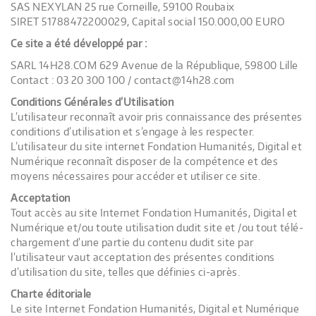
SAS NEXYLAN 25 rue Corneille, 59100 Roubaix
SIRET 51788472200029, Capital social 150.000,00 EURO
Ce site a été développé par :
SARL 14H28.COM 629 Avenue de la République, 59800 Lille
Contact : 03 20 300 100 / contact@14h28.com
Condi­tions Géné­rales d’Utilisation
L’utilisateur recon­naît avoir pris connais­sance des pré­sentes
condi­tions d’utilisation et s’engage à les res­pec­ter.
L’utilisateur du site inter­net Fondation Humanités, Digital et
Numérique recon­naît dis­po­ser de la com­pé­tence et des
moyens néces­saires pour accé­der et uti­li­ser ce site.
Acceptation
Tout accès au site Inter­net Fondation Humanités, Digital et
Numérique et/ou toute uti­li­sa­tion dudit site et /ou tout télé­
char­ge­ment d’une par­tie du contenu dudit site par
l’utilisateur vaut accep­ta­tion des pré­sentes condi­tions
d’utilisation du site, telles que défi­nies ci-après.
Charte édi­to­riale
Le site Inter­net Fondation Humanités, Digital et Numérique