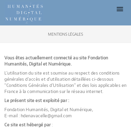
Toggl
naviga
MENTIONS LÉGALES
Vous êtes actuellement connecté au site Fondation
Humanités, Digital et Numérique.
L’utilisation du site est soumise au respect des condi­tions
géné­rales d’accès et d’utilisation détaillées ci-dessous
“Condi­tions Géné­rales d’Utilisation” et des lois appli­cables en
France à la com­mu­ni­ca­tion sur le réseau internet.
Le présent site est exploité par :
Fondation Humanités, Digital et Numérique,
E-mail : hdenavacelle@gmail.com
Ce site est hébergé par
: