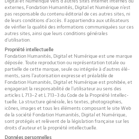
Digital et Numérique vers d’autres sites Inter­net internes ou
externes, Fondation Humanités, Digital et Numérique n’est
pas res­pon­sable du contenu édi­to­rial de ces autres sites, ni
de leurs condi­tions d’accès. Il appar­tien­dra aux uti­li­sa­teurs
de véri­fier la qua­lité des infor­ma­tions com­mu­ni­quées sur ces
autres sites, ainsi que leurs condi­tions géné­rales
d’utilisation.
Pro­priété intellectuelle
Fondation Humanités, Digital et Numérique est une marque
dépo­sée. Toute repro­duc­tion ou repré­sen­ta­tion totale ou
par­tielle de cette marque, seule ou inté­grée à d’autres élé­
ments, sans l’autorisation expresse et préa­lable de
Fondation Humanités, Digital et Numérique est pro­hi­bée, et
enga­ge­rait la res­pon­sa­bi­lité de l’utilisateur au sens des
articles L 713–2 et L 713–3 du Code de la Pro­priété Intel­lec­
tuelle. La struc­ture géné­rale, les textes, pho­to­gra­phies,
icônes, images et tous les élé­ments com­po­sant le site Web
de la société Fondation Humanités, Digital et Numérique,
sont pro­té­gés et relèvent de la légis­la­tion fran­çaise sur les
droits d’auteur et la pro­priété intel­lec­tuelle.
Don­nées personnelles