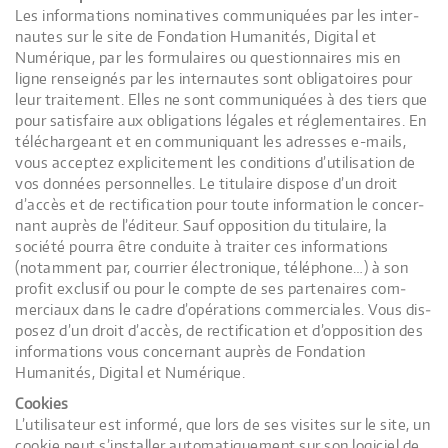
Les infor­ma­tions nomi­na­tives com­mu­ni­quées par les inter­
nautes sur le site de Fondation Humanités, Digital et
Numérique, par les for­mu­laires ou ques­tion­naires mis en
ligne ren­sei­gnés par les inter­nautes sont obli­ga­toires pour
leur trai­te­ment. Elles ne sont com­mu­ni­quées à des tiers que
pour satis­faire aux obli­ga­tions légales et régle­men­taires. En
télé­char­geant et en com­mu­ni­quant les adresses e-mails,
vous accep­tez expli­ci­te­ment les condi­tions d’utilisation de
vos don­nées per­son­nelles. Le titu­laire dis­pose d’un droit
d’accès et de rec­ti­fi­ca­tion pour toute infor­ma­tion le concer­
nant auprès de l’éditeur. Sauf oppo­si­tion du titu­laire, la
société pourra être conduite à trai­ter ces infor­ma­tions
(notam­ment par, cour­rier élec­tro­nique, télé­phone…) à son
pro­fit exclu­sif ou pour le compte de ses par­te­naires com­
mer­ciaux dans le cadre d’opérations com­mer­ciales. Vous dis­
po­sez d’un droit d’accès, de rec­ti­fi­ca­tion et d’opposition des
infor­ma­tions vous concer­nant auprès de Fondation
Humanités, Digital et Numérique.
Cookies
L’utilisateur est informé, que lors de ses visites sur le site, un
cookie peut s’installer auto­ma­ti­que­ment sur son logi­ciel de