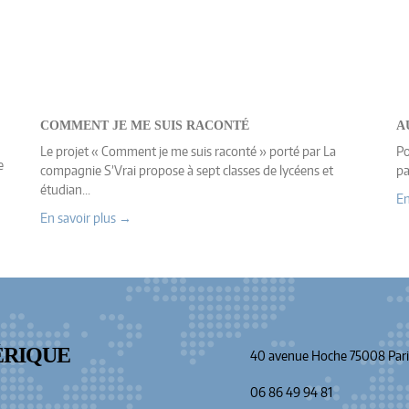
COMMENT JE ME SUIS RACONTÉ
A
Le projet « Comment je me suis raconté » porté par La
Po
e
compagnie S’Vrai propose à sept classes de lycéens et
pa
étudian...
En
En savoir plus →
ÉRIQUE
40 avenue Hoche 75008 Pari
06 86 49 94 81